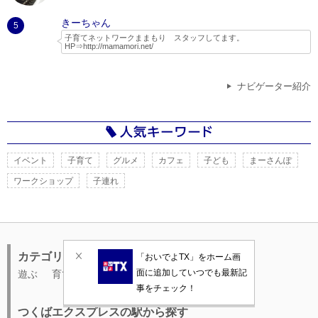
２児の父親で、子どもと一緒に遊べる場所やイベントを探してネット
きーちゃん
でいろいろ調べたり、実際に行ったりしてちょっとしたレポートやブ
5
ログを書いています。
子育てネットワークままもり スタッフしてます。
HP⇒
http://mamamori.net/
ままもりは、現役ママさんパパさんのボランティア団体なので、子育
て目線で守谷市を中心とした情報を発信していきたいと思います。
また、ままもりでは木のおもちゃ広場をはじめ、自然活動等、子供に
ナビゲーター紹介
なんでも体験させてみよう！といった考えで定期的なイベントを開催
しています。
つくばスタイルさんの特集記事に活動がまとめられています。
http://www.tsukubaexpress-ibaraki.jp/interview/vol25.html
イベント
子育て
グルメ
カフェ
子ども
まーさんぽ
ワークショップ
子連れ
カテゴリ
遊ぶ
育てる
学ぶ
イベント
住む
つくばエクスプレスの駅から探す