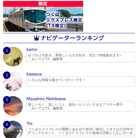
kamo
1
おでかけ大好き。美味しいもの大好き。役立つ情報集めます♪
「おいでよTX」編集部
kawana
2
いろんな情報を載せていきたいです！
Masahiro Nishikawa
3
新しいモノ、楽しいコト、面白いヒトだいすきなアラサー男子。
「おいでよTX」編集部
Yoi
4
つくばエクスプレスの開業にあわせて柏市に移住してきてはや10年の
ITコンサルタント。つくばエクスプレスや地域の活動とともに日々を
過ごしています。