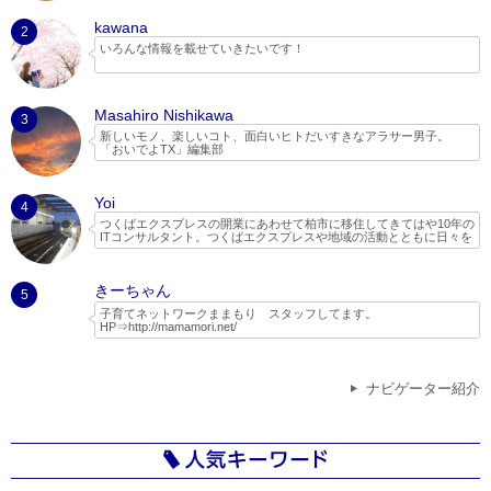
kawana
2
いろんな情報を載せていきたいです！
Masahiro Nishikawa
3
新しいモノ、楽しいコト、面白いヒトだいすきなアラサー男子。
「おいでよTX」編集部
Yoi
4
つくばエクスプレスの開業にあわせて柏市に移住してきてはや10年の
ITコンサルタント。つくばエクスプレスや地域の活動とともに日々を
過ごしています。
２児の父親で、子どもと一緒に遊べる場所やイベントを探してネット
きーちゃん
でいろいろ調べたり、実際に行ったりしてちょっとしたレポートやブ
5
ログを書いています。
子育てネットワークままもり スタッフしてます。
HP⇒
http://mamamori.net/
ままもりは、現役ママさんパパさんのボランティア団体なので、子育
て目線で守谷市を中心とした情報を発信していきたいと思います。
また、ままもりでは木のおもちゃ広場をはじめ、自然活動等、子供に
ナビゲーター紹介
なんでも体験させてみよう！といった考えで定期的なイベントを開催
しています。
つくばスタイルさんの特集記事に活動がまとめられています。
http://www.tsukubaexpress-ibaraki.jp/interview/vol25.html