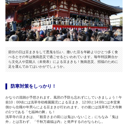
節分の日は豆まきをして悪鬼を払い、撒いた豆を年齢よりひとつ多く食
べるとその年は無病息災で過ごせるといわれています。毎年特設舞台か
ら文化人や芸能人（未発表）による豆まきも！無病息災、招福のために
足を運んでみてはいかがでしょうか。
防寒対策をしっかり！
かなりの混雑が予想されます。風邪の予防も忘れずにしていきましょう！午
前10：00頃には浅草寺幼稚園園児による豆まき、12:00と14:00には本堂東
側から住職や年男らによる豆まきが行われます。その後には浅草寺三大寺舞
の1つである「七福神の舞」も！
浅草寺の豆まきは、「観音さまの前には鬼はいないこと」にちなみ「鬼は
外」とは言わず、「千秋万歳福は内」と発声するのがならわし。