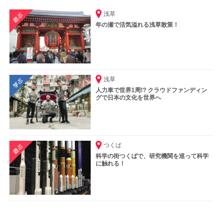
浅草
年の瀬で活気溢れる浅草散策！
浅草
人力車で世界1周!? クラウドファンディン
グで日本の文化を世界へ
つくば
科学の街つくばで、研究機関を巡って科学
に触れる！