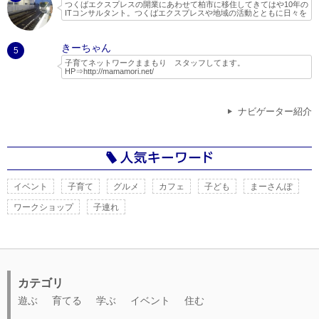
つくばエクスプレスの開業にあわせて柏市に移住してきてはや10年の
ITコンサルタント。つくばエクスプレスや地域の活動とともに日々を
過ごしています。
２児の父親で、子どもと一緒に遊べる場所やイベントを探してネット
きーちゃん
でいろいろ調べたり、実際に行ったりしてちょっとしたレポートやブ
5
ログを書いています。
子育てネットワークままもり スタッフしてます。
HP⇒
http://mamamori.net/
ままもりは、現役ママさんパパさんのボランティア団体なので、子育
て目線で守谷市を中心とした情報を発信していきたいと思います。
また、ままもりでは木のおもちゃ広場をはじめ、自然活動等、子供に
ナビゲーター紹介
なんでも体験させてみよう！といった考えで定期的なイベントを開催
しています。
つくばスタイルさんの特集記事に活動がまとめられています。
http://www.tsukubaexpress-ibaraki.jp/interview/vol25.html
イベント
子育て
グルメ
カフェ
子ども
まーさんぽ
ワークショップ
子連れ
カテゴリ
遊ぶ
育てる
学ぶ
イベント
住む