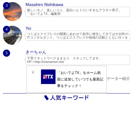
Masahiro Nishikawa
3
新しいモノ、楽しいコト、面白いヒトだいすきなアラサー男子。
「おいでよTX」編集部
Yoi
4
つくばエクスプレスの開業にあわせて柏市に移住してきてはや10年の
ITコンサルタント。つくばエクスプレスや地域の活動とともに日々を
過ごしています。
２児の父親で、子どもと一緒に遊べる場所やイベントを探してネット
きーちゃん
でいろいろ調べたり、実際に行ったりしてちょっとしたレポートやブ
5
ログを書いています。
子育てネットワークままもり スタッフしてます。
HP⇒
http://mamamori.net/
ままもりは、現役ママさんパパさんのボランティア団体なので、子育
て目線で守谷市を中心とした情報を発信していきたいと思います。
また、ままもりでは木のおもちゃ広場をはじめ、自然活動等、子供に
ナビゲーター紹介
なんでも体験させてみよう！といった考えで定期的なイベントを開催
しています。
つくばスタイルさんの特集記事に活動がまとめられています。
http://www.tsukubaexpress-ibaraki.jp/interview/vol25.html
イベント
子育て
グルメ
カフェ
子ども
まーさんぽ
ワークショップ
子連れ