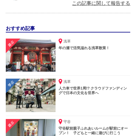
この記事に関して報告する
おすすめ記事
浅草
年の瀬で活気溢れる浅草散策！
浅草
人力車で世界1周!? クラウドファンディン
グで日本の文化を世界へ
守谷
守谷駅前親子ふれあいルームが駅前にオー
プン！ 子どもと一緒に遊びに行こう