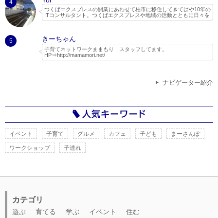
Yoi
4
つくばエクスプレスの開業にあわせて柏市に移住してきてはや10年の
ITコンサルタント。つくばエクスプレスや地域の活動とともに日々を
過ごしています。
２児の父親で、子どもと一緒に遊べる場所やイベントを探してネット
きーちゃん
でいろいろ調べたり、実際に行ったりしてちょっとしたレポートやブ
5
ログを書いています。
子育てネットワークままもり スタッフしてます。
HP⇒
http://mamamori.net/
ままもりは、現役ママさんパパさんのボランティア団体なので、子育
て目線で守谷市を中心とした情報を発信していきたいと思います。
また、ままもりでは木のおもちゃ広場をはじめ、自然活動等、子供に
ナビゲーター紹介
なんでも体験させてみよう！といった考えで定期的なイベントを開催
しています。
つくばスタイルさんの特集記事に活動がまとめられています。
http://www.tsukubaexpress-ibaraki.jp/interview/vol25.html
イベント
子育て
グルメ
カフェ
子ども
まーさんぽ
ワークショップ
子連れ
カテゴリ
遊ぶ
育てる
学ぶ
イベント
住む