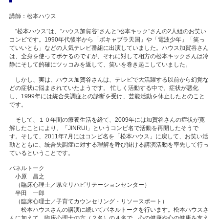
講師：松本ハウス
“松本ハウス”は、“ハウス加賀谷”さんと“松本キック”さんの2人組のお笑い
コンビです。1990年代後半から「ボキャブラ天国」や「電波少年」「笑っ
ていいとも」などの人気テレビ番組に出演していました。ハウス加賀谷さん
は、全身を使ってボケるのですが、それに対して相方の松本キックさんは冷
静にそして的確にツッコみを返して、笑いを巻き起こしていました。
しかし、実は、ハウス加賀谷さんは、テレビで大活躍する以前から幻覚な
どの症状に悩まされていたようです。 忙しく活動する中で、症状が悪化
し、1999年には統合失調症との診断を受け、芸能活動を休止したとのこと
です。
そして、１０年間の療養生活を経て、2009年には加賀谷さんの症状が寛
解したことにより、「JINRUI」というコンビ名で活動を再開したそうで
す。そして、2011年7月にはコンビ名を「松本ハウス」に戻して、お笑い活
動とともに、統合失調症に対する理解を呼び掛ける講演活動を率先して行っ
ているということです。
パネルトーク
小原 昌之
（臨床心理士／県立リハビリテーションセンター）
半田 一郎
（臨床心理士／子育てカウンセリング・リソースポート）
松本ハウスさんの講演に続いてパネルトークを行います。松本ハウスさ
んに加えて、臨床心理士の方（２名）の４名で、心の健康や心の健康を支え