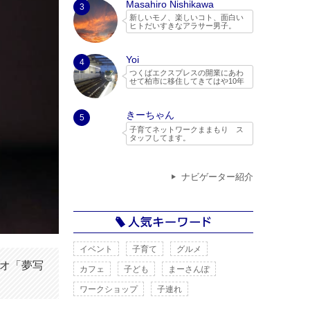
Masahiro Nishikawa
3
新しいモノ、楽しいコト、面白い
ヒトだいすきなアラサー男子。
「おいでよTX」編集部
Yoi
4
つくばエクスプレスの開業にあわ
せて柏市に移住してきてはや10年
のITコンサルタント。つくばエク
スプレスや地域の活動とともに
日々を過ごしています。
きーちゃん
5
２児の父親で、子どもと一緒に遊
子育てネットワークままもり ス
べる場所やイベントを探してネッ
タッフしてます。
トでいろいろ調べたり、実際に行
HP⇒
http://mamamori.net/
ったりしてちょっとしたレポート
やブログを書いています。
ままもりは、現役ママさんパパさ
んのボランティア団体なので、子
ナビゲーター紹介
育て目線で守谷市を中心とした情
報を発信していきたいと思いま
す。
また、ままもりでは木のおもちゃ
広場をはじめ、自然活動等、子供
になんでも体験させてみよう！と
いった考えで定期的なイベントを
開催しています。
イベント
子育て
グルメ
つくばスタイルさんの特集記事に
活動がまとめられています。
オ「夢写
カフェ
子ども
まーさんぽ
http://www.tsukubaexpress-ibaraki.j
p/interview/vol25.html
ワークショップ
子連れ