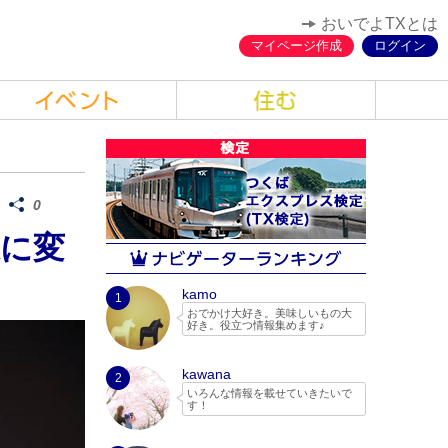
おいでよTXとは
マイページ作成
ログイン
0
様に変
kamo
1
おでかけ大好き。美味しいもの大
好き。役立つ情報集めます♪
「おいでよTX」編集部
kawana
2
いろんな情報を載せていきたいで
す！