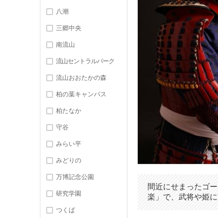
八潮
三郷中央
南流山
流山セントラルパーク
流山おおたかの森
柏の葉キャンパス
柏たなか
守谷
みらい平
みどりの
万博記念公園
間近にせまったゴー
研究学園
楽」で、武将や姫に
つくば