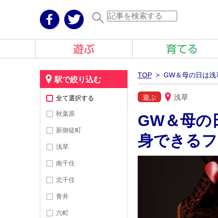
TOP
> GW＆母の日は浅
駅で絞り込む
浅草
遊ぶ
全て選択する
秋葉原
GW＆母の
新御徒町
身できるフ
浅草
南千住
北千住
青井
六町