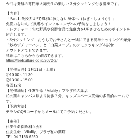
今回は発酵の専門家大瀬先生の楽しい３分クッキング付き講座です。
【内容】
「Part 1. 免疫力UPで風邪に負けない身体へ（ねぎ・しょうが）」
免疫力をUpして風邪やインフルエンザへの予防をしましょう！
・レクチャー：旬な野菜や発酵食品で免疫力をUPさせるためのポイントを
紹介します。
・3分クッキング：おうちでお子さんと一緒にできる簡単クッキングの紹介
「炒めずチャーハン」と「白菜スープ」のデモクッキング＆試食
アウトドアでもできます。
詳細はこちらからも確認できます。
https://feelculture.co.jp/2072-2/
【開催日時】1月11日（土曜）
①10:00～11:30
②13:30～15:00
各回12名
【開催場所】住友生命「Vitality」プラザ柏の葉店
柏の葉キャンパス駅より徒歩７分、キッズスペース完備の多目的ルームで
す。
【予約方法】
チラシのQRコードからメールにてご予約ください。
【主催】
住友生命保険相互会社
住友生命「Vitality」プラザ柏の葉店
TEL:04-7186-6250