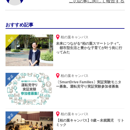
この記事に関して報告する
おすすめ記事
柏の葉キャンパス
未来につながる“柏の葉スマートシティ”。
都市型生活と豊かな子育てが叶う街に行
ってみた
柏の葉キャンパス
〔SmartDrive Families〕実証実験モニタ
ー募集。運転見守り実証実験参加者募集
柏の葉キャンパス
【柏の葉キャンパス】0歳～未就園児 リト
ミック