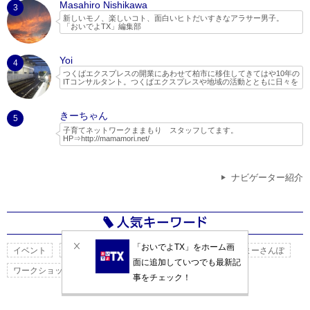
Masahiro Nishikawa
3
新しいモノ、楽しいコト、面白いヒトだいすきなアラサー男子。
「おいでよTX」編集部
Yoi
4
つくばエクスプレスの開業にあわせて柏市に移住してきてはや10年の
ITコンサルタント。つくばエクスプレスや地域の活動とともに日々を
過ごしています。
２児の父親で、子どもと一緒に遊べる場所やイベントを探してネット
きーちゃん
でいろいろ調べたり、実際に行ったりしてちょっとしたレポートやブ
5
ログを書いています。
子育てネットワークままもり スタッフしてます。
HP⇒
http://mamamori.net/
ままもりは、現役ママさんパパさんのボランティア団体なので、子育
て目線で守谷市を中心とした情報を発信していきたいと思います。
また、ままもりでは木のおもちゃ広場をはじめ、自然活動等、子供に
ナビゲーター紹介
なんでも体験させてみよう！といった考えで定期的なイベントを開催
しています。
つくばスタイルさんの特集記事に活動がまとめられています。
http://www.tsukubaexpress-ibaraki.jp/interview/vol25.html
イベント
子育て
グルメ
カフェ
子ども
まーさんぽ
ワークショップ
子連れ