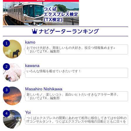
kamo
1
おでかけ大好き。美味しいもの大好き。役立つ情報集めます♪
「おいでよTX」編集部
kawana
2
いろんな情報を載せていきたいです！
Masahiro Nishikawa
3
新しいモノ、楽しいコト、面白いヒトだいすきなアラサー男子。
「おいでよTX」編集部
Yoi
4
つくばエクスプレスの開業にあわせて柏市に移住してきてはや10年の
ITコンサルタント。つくばエクスプレスや地域の活動とともに日々を
過ごしています。