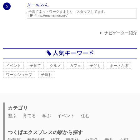
２児の父親で、子どもと一緒に遊べる場所やイベントを探してネット
きーちゃん
でいろいろ調べたり、実際に行ったりしてちょっとしたレポートやブ
5
ログを書いています。
子育てネットワークままもり スタッフしてます。
HP⇒
http://mamamori.net/
ままもりは、現役ママさんパパさんのボランティア団体なので、子育
て目線で守谷市を中心とした情報を発信していきたいと思います。
また、ままもりでは木のおもちゃ広場をはじめ、自然活動等、子供に
ナビゲーター紹介
なんでも体験させてみよう！といった考えで定期的なイベントを開催
しています。
つくばスタイルさんの特集記事に活動がまとめられています。
http://www.tsukubaexpress-ibaraki.jp/interview/vol25.html
イベント
子育て
グルメ
カフェ
子ども
まーさんぽ
ワークショップ
子連れ
カテゴリ
遊ぶ
育てる
学ぶ
イベント
住む
つくばエクスプレスの駅から探す