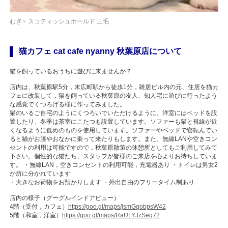
むぎ♀ スコティッシュホールド 三毛
猫カフェ cat cafe nyanny 秋葉原店について
猫を飼っているおうちに遊びに来ませんか？
店内は、秋葉原駅5分，末広町駅から徒歩1分，雑居ビル内の元、住居を猫カ
フェに改装して，猫を飼っている秋葉原の友人、知人宅に遊びに行ったよう
な感覚でくつろげる様に作ってみました。
猫のいるご自宅のようにくつろいでいただけるように、洋室にはベッドを設
置したり、冬季は茶室にこたつも設置しています。ソファーも猫と視線が近
くなるように低めのものを使用しています。ソファーやベッドで寝転んでい
ると猫がお膝やおなかに乗って来たりもします。また、無線LANや空きコン
セントの利用は可能ですので，秋葉原散策の休憩所としてもご利用してみて
下さい。個性的な猫たち、スタッフが皆様のご来店を心よりお待ちしていま
す。 ・無線LAN，空きコンセントの利用可能，充電器あり ・トイレは男女2
か所に分かれています
・大きなお荷物をお預かりします ・外出自由のフリータイム制あり
店内の様子（グーグルインドアビュー）
4階（受付，カフェ）
https://goo.gl/maps/jsmGqobpsW42
5階（和室，洋室）
https://goo.gl/maps/RaULYJzSeq72