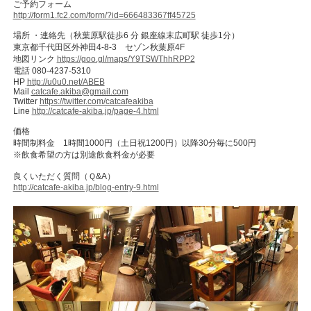
ご予約フォーム
http://form1.fc2.com/form/?id=666483367ff45725
場所 ・連絡先（秋葉原駅徒歩6 分 銀座線末広町駅 徒歩1分）
東京都千代田区外神田4-8-3 セゾン秋葉原4F
地図リンク
https://goo.gl/maps/Y9TSWThhRPP2
電話 080-4237-5310
HP
http://u0u0.net/ABEB
Mail
catcafe.akiba@gmail.com
Twitter
https://twitter.com/catcafeakiba
Line
http://catcafe-akiba.jp/page-4.html
価格
時間制料金 1時間1000円（土日祝1200円）以降30分毎に500円
※飲食希望の方は別途飲食料金が必要
良くいただく質問（Ｑ&A）
http://catcafe-akiba.jp/blog-entry-9.html