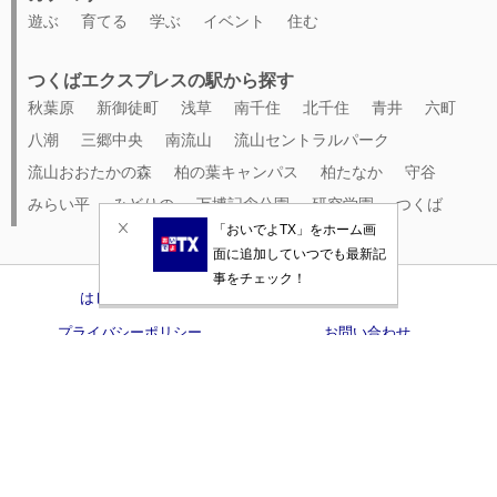
遊ぶ
育てる
学ぶ
イベント
住む
つくばエクスプレスの駅から探す
秋葉原
新御徒町
浅草
南千住
北千住
青井
六町
八潮
三郷中央
南流山
流山セントラルパーク
流山おおたかの森
柏の葉キャンパス
柏たなか
守谷
みらい平
みどりの
万博記念公園
研究学園
つくば
はじめての方へ
利用規約
プライバシーポリシー
お問い合わせ
みんなでつくる。いいことつながる。
つくばエクスプレス沿線ポータル。
Copyright ©
おいでよTX