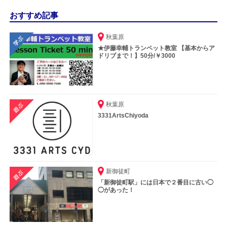
おすすめ記事
秋葉原
★伊藤幸輔トランペット教室 【基本からア
ドリブまで！】50分/￥3000
秋葉原
3331ArtsChiyoda
新御徒町
「新御徒町駅」には日本で２番目に古い◯
◯があった！