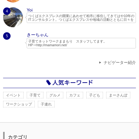
Yoi
4
つくばエクスプレスの開業にあわせて柏市に移住してきてはや10年の
ITコンサルタント。つくばエクスプレスや地域の活動とともに日々を
過ごしています。
２児の父親で、子どもと一緒に遊べる場所やイベントを探してネット
きーちゃん
でいろいろ調べたり、実際に行ったりしてちょっとしたレポートやブ
5
ログを書いています。
子育てネットワークままもり スタッフしてます。
HP⇒
http://mamamori.net/
ままもりは、現役ママさんパパさんのボランティア団体なので、子育
て目線で守谷市を中心とした情報を発信していきたいと思います。
また、ままもりでは木のおもちゃ広場をはじめ、自然活動等、子供に
ナビゲーター紹介
なんでも体験させてみよう！といった考えで定期的なイベントを開催
しています。
つくばスタイルさんの特集記事に活動がまとめられています。
http://www.tsukubaexpress-ibaraki.jp/interview/vol25.html
イベント
子育て
グルメ
カフェ
子ども
まーさんぽ
ワークショップ
子連れ
カテゴリ